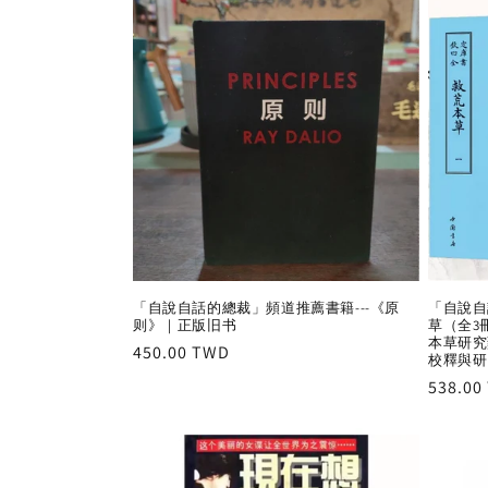
「自說自話的總裁」頻道推薦書籍---《原
「自說自
则》｜正版旧书
草（全3
本草研究
Regular
450.00 TWD
校釋與研
price
Regula
538.00
price