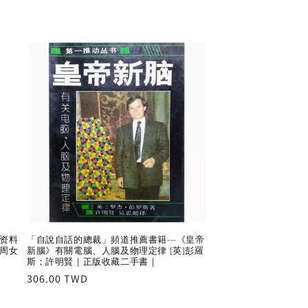
资料
「自說自話的總裁」頻道推薦書籍---《皇帝
西周女
新腦》有關電腦、人腦及物理定律 [英]彭羅
斯；許明賢｜正版收藏二手書｜
Regular
306.00 TWD
price