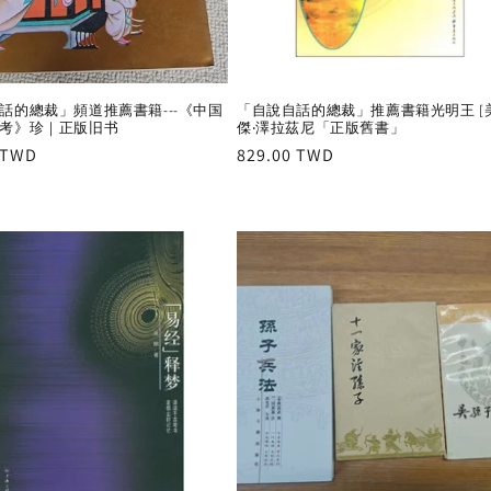
話的總裁」頻道推薦書籍---《中国
「自說自話的總裁」推薦書籍光明王 [
考》珍｜正版旧书
傑‧澤拉茲尼「正版舊書」
r
 TWD
Regular
829.00 TWD
price