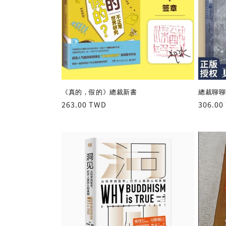
c
t
i
o
《真的，假的》總裁新書
總裁聊聊
n
Regular
263.00 TWD
Regula
306.00
price
price
: