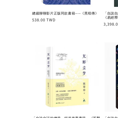
總裁聊聊影片正版同款書籍——《黑暗傳》
「自說自
《易經釋
Regular
538.00 TWD
Regula
3,398.
price
price