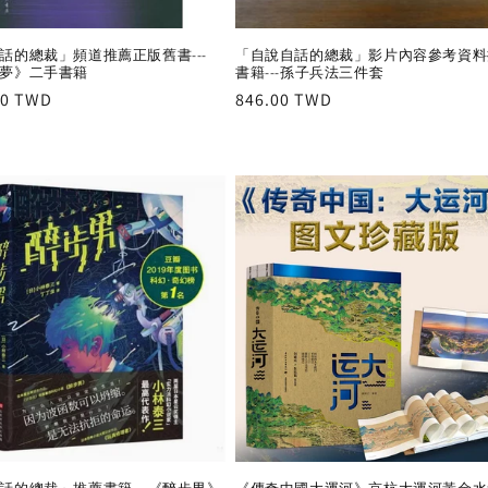
話的總裁」頻道推薦正版舊書---
「自說自話的總裁」影片內容參考資料
夢》二手書籍
書籍---孫子兵法三件套
r
00 TWD
Regular
846.00 TWD
price