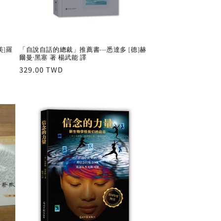
美]羅
「自說自話的總裁」推薦書---悉達多 [德]赫
爾曼·黑塞 著 楊武能 譯
Regular
329.00 TWD
price