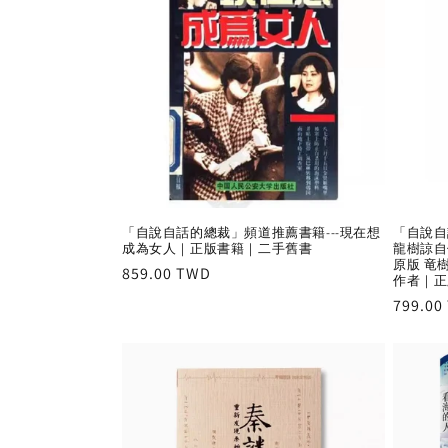
「自說自話的總裁」頻道推薦書籍---現在想
「自說自
成為女人｜正版書籍｜二手舊書
龍樹諒自
原版 竜
Regular
859.00 TWD
作者｜正
price
Regula
799.00
price