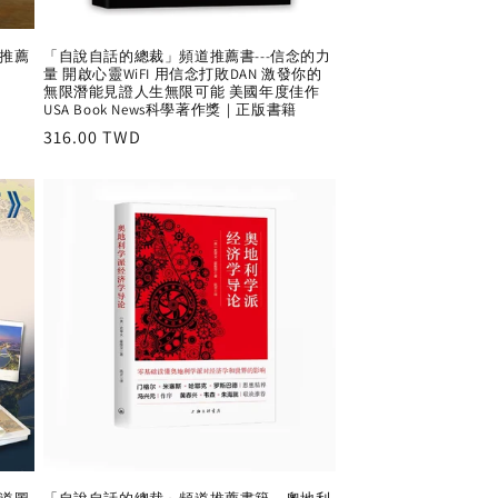
推薦
「自說自話的總裁」頻道推薦書---信念的力
量 開啟心靈WiFI 用信念打敗DAN 激發你的
無限潛能見證人生無限可能 美國年度佳作
USA Book News科學著作獎｜正版書籍
Regular
316.00 TWD
price