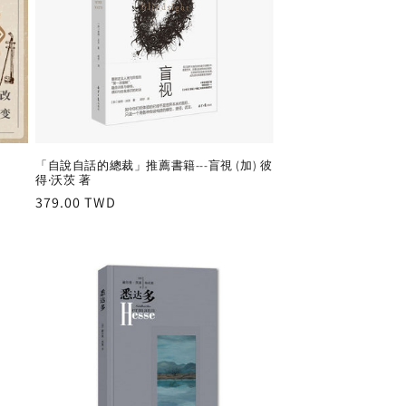
「自說自話的總裁」推薦書籍---盲視 (加) 彼
得‧沃茨 著
Regular
379.00 TWD
price