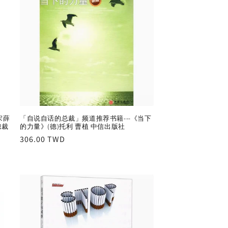
宋薛
「自说自话的总裁」频道推荐书籍---《当下
總裁
的力量》(德)托利 曹植 中信出版社
Regular
306.00 TWD
price