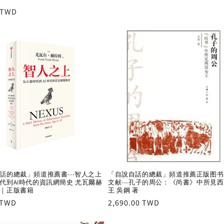
price
r
 TWD
話的總裁」頻道推薦書---智人之上
「自說自話的總裁」頻道推薦正版图书
代到AI時代的資訊網簡史 尤瓦爾赫
文献---孔子的周公：《尚書》中所見
｜正版書籍
王 吳鋼 著
r
 TWD
Regular
2,690.00 TWD
price