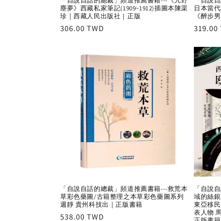
「自說自話的總裁」頻道推薦書籍---《艽野
「自說自
塵夢》西藏私家筆記(1909~1912)插圖本陳渠
日本當代
珍｜西藏人民出版社｜正版
《醉步男
Regular
306.00 TWD
Regula
319.00
price
price
「自說自話的總裁」頻道推薦書籍---救荒本
「自說自
草彩色藥圖/古籍整理之本草彩色藥圖系列
域的絲銀
週靜 貴州科技出｜正版書籍
東亞移民
表人物 
Regular
538.00 TWD
正版書籍