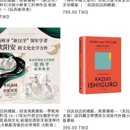
話的總裁」推薦書籍---《醉步男》
《傳奇中國大運河》京杭大運河黃金水
科幻大師小林泰三封神作品 收錄
文珍藏版 ｜「自說自話的總裁」
》+《玩具修理者》
Regular
799.00 TWD
r
 TWD
price
話的總裁」頻道推薦書籍---季風海
「自說自話的總裁」推薦書籍---《克
對流 16—17世紀中西交往圖景中的
太陽》諾貝爾文學獎得主現當代外國小
貿易與文化 歐陽安西班牙新漢學代
版書籍
馬大帆船背後的全球博弈 大航海｜
Regular
390.00 TWD