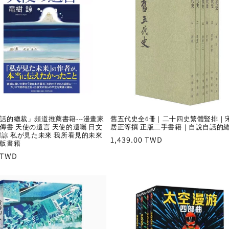
話的總裁」頻道推薦書籍---漫畫家
舊五代史全6冊｜二十四史繁體豎排｜
傳書 天使の遺言 天使的遺囑 日文
居正等撰 正版二手書籍｜自說自話的
樹諒 私が見た未來 我所看見的未來
Regular
1,439.00 TWD
版書籍
price
r
 TWD