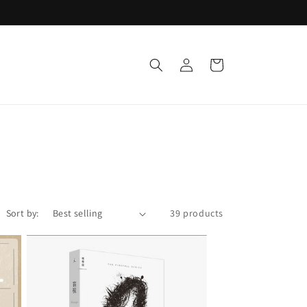
Log
Cart
in
Sort by:
39 products