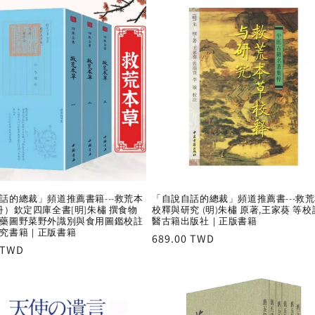
話的總裁」頻道推薦書籍---救荒本
「自說自話的總裁」頻道推薦書---救
冊）欽定四庫全書[明]朱橚 撰食物
校釋與研究 (明)朱橚 原著,王家葵 等校
藥圖野菜野外識別與食用圖鑑校註
醫古籍出版社｜正版書籍
究書籍｜正版書籍
Regular
689.00 TWD
r
 TWD
price