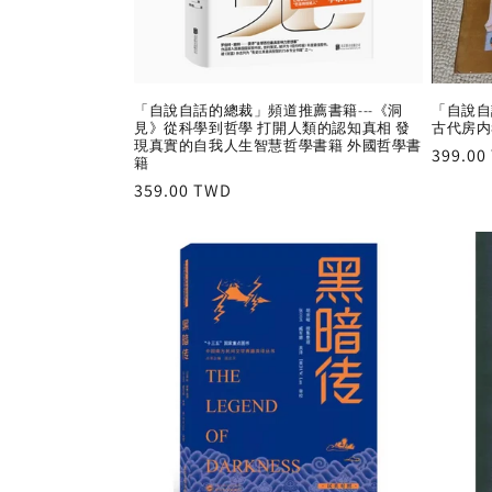
「自說自話的總裁」頻道推薦書籍---《洞
「自說自
見》從科學到哲學 打開人類的認知真相 發
古代房内
現真實的自我人生智慧哲學書籍 外國哲學書
Regula
399.00
籍
price
Regular
359.00 TWD
price