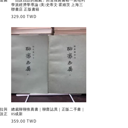
道圖
「自說自話的總裁」頻道推薦書籍---奧地利
學派經濟學導論 (美)史蒂文·霍維茨 上海三
聯書店 正版書籍
Regular
329.00 TWD
price
拉拉與
總裁聊聊推薦書｜聊齋誌異｜正版二手書｜
說正
85成新
Regular
359.00 TWD
price