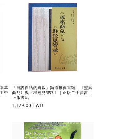
荒本草
「自說自話的總裁」頻道推薦書籍---《靈素
註 中
商兌》與《群經見智路》｜正版二手舊書｜
正版書籍
Regular
1,129.00 TWD
price