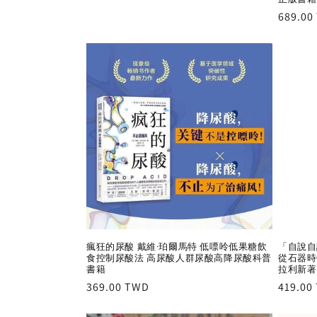
price
Regula
689.00
price
瘋狂的尿酸 戴維·珀爾馬特 低嘌呤低果糖飲
「自說自
食控制尿酸法 高尿酸人群尿酸高降尿酸科普
從石器時
書籍
拉利新著
Regular
369.00 TWD
Regula
419.00
price
price