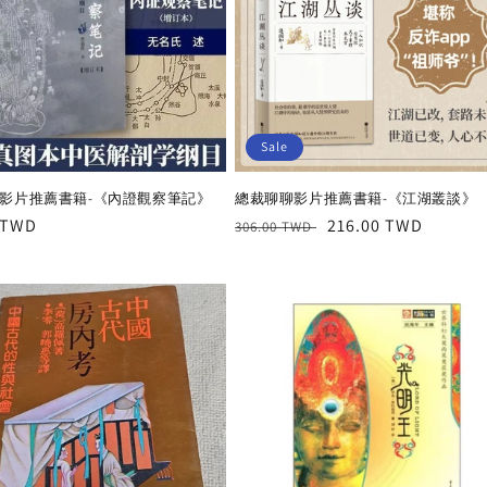
Sale
影片推薦書籍-《內證觀察筆記》
總裁聊聊影片推薦書籍-《江湖叢談》
r
 TWD
Regular
Sale
216.00 TWD
306.00 TWD
price
price