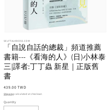
Open
media
SELFTALKBOSS.COM
1
「自說自話的總裁」頻道推薦
in
modal
書籍---《看海的人》(日)小林泰
三|譯者:丁丁蟲 新星｜正版舊
書
Regular
439.00 TWD
price
Shipping
calculated at checkout.
Quantity