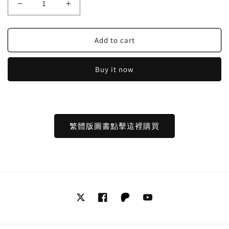
Decrease
Increase
quantity
quantity
for
for
Add to cart
「自
「自
說
說
自
自
Buy it now
話
話
的
的
總
總
裁」
裁」
繁體版圖書點擊這裡購買
頻
頻
道
道
推
推
薦
薦
書
書
籍-
籍-
-
-
Twitter
Facebook
Tumblr
YouTube
-
-
《看
《看