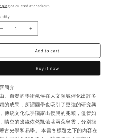
ice
pping
calculated at checkout.
ntity
Decrease
Increase
quantity
quantity
for
for
Add to cart
「自
「自
說
說
自
自
Buy it now
話
話
的
的
容簡介
總
總
裁」
裁」
由、自覺的學術氣候在人文領域催化出許多
頻
頻
穎的成果，所謂國學也吸引了更強的研究興
道
道
，傳統文化似乎顯露出復興的兆頭，儘管如
推
推
，睛空的邊緣依然飄蕩著兩朵烏雲，分別籠
薦
薦
著古史學和易學。 本書各標題之下的內容在
正
正