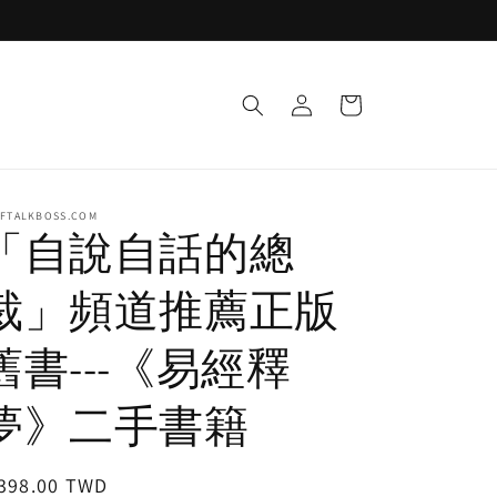
Log
Cart
in
LFTALKBOSS.COM
「自說自話的總
裁」頻道推薦正版
舊書---《易經釋
夢》二手書籍
egular
,398.00 TWD