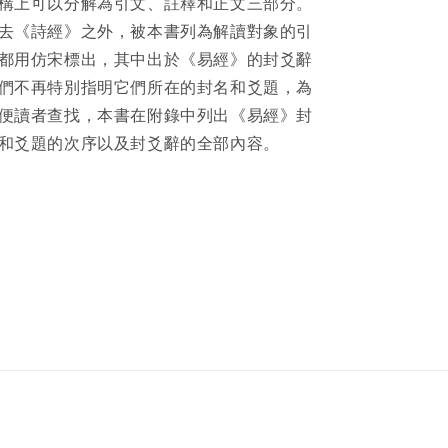
構上可以分解為引文、註釋和正文三部分。
版
版
舊
舊
去《詩經》之外，被本書列為解讀對象的引
書-
書-
都用仿宋標出，其中出於《易經》的封爻辭
-
-
們不再特別指明它們所在的封名和爻題，為
-
-
便讀者查找，本書在附錄中列出《易經》封
《易
《易
和爻題的次序以及封爻辭的全部內容。
經
經
釋
釋
夢》
夢》
二
二
手
手
書
書
籍
籍