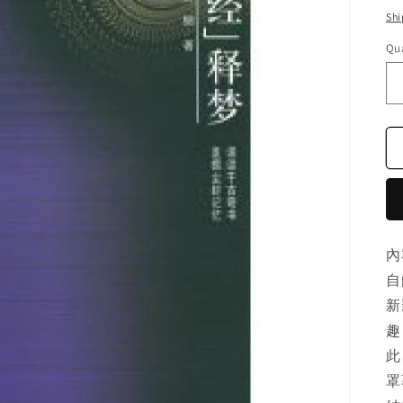
pr
Shi
Qua
內
自
新
趣
此
罩