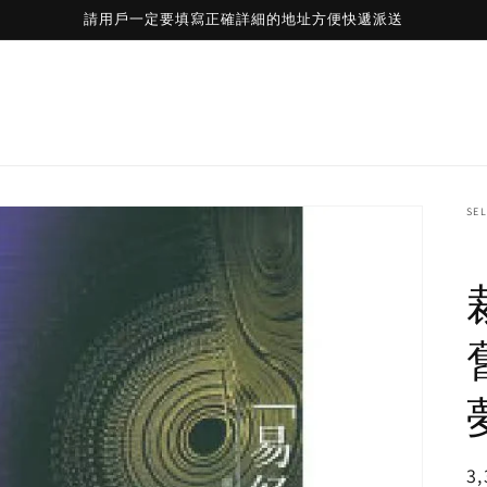
請用戶一定要填寫正確詳細的地址方便快遞派送
SE
R
3