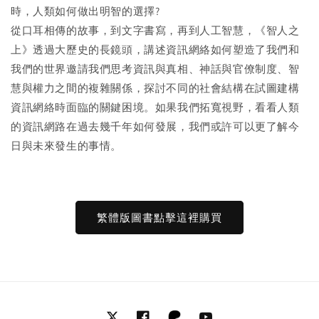
智
智
時，人類如何做出明智的選擇?
人
人
從口耳相傳的故事，到文字書寫，再到人工智慧，《智人之
之
之
上》透過大歷史的長鏡頭，講述資訊網絡如何塑造了我們和
上
上
我們的世界邀請我們思考資訊與真相、神話與官僚制度、智
從
從
慧與權力之間的複雜關係，探討不同的社會結構在試圖建構
石
石
器
器
資訊網絡時面臨的關鍵困境。如果我們拓寬視野，看看人類
時
時
的資訊網路在過去幾千年如何發展，我們或許可以更了解今
代
代
日與未來發生的事情。
到
到
AI
AI
時
時
代
代
繁體版圖書點擊這裡購買
的
的
資
資
訊
訊
網
網
簡
簡
史
史