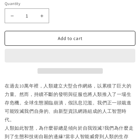
Quantity
Decrease
Increase
quantity
quantity
for
for
Add to cart
「自
「自
說
說
自
自
話
話
的
的
總
總
裁」
裁」
在過去10萬年裡，人類建立大型合作網絡，以累積了巨大的
頻
頻
力量。然而，持續不斷的發明與征服也將人類推入了一場生
道
道
存危機。全球生態瀕臨崩潰，假訊息氾濫。我們正一頭栽進
推
推
可能毀滅我們自身的、由新型資訊網路組成的人工智慧時
薦
薦
代。
書-
書-
人類如此智慧，為什麼卻總是傾向於自我毀滅?我們為什麼走
-
-
-
-
到了生態和技術自殺的邊緣?當非人智能威脅到人類的生存