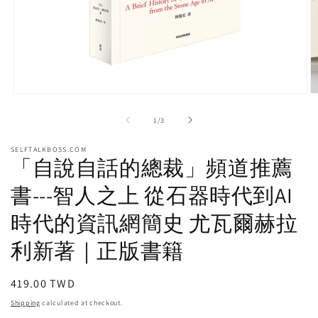
Open
O
media
m
1
2
of
1
/
3
in
in
modal
m
SELFTALKBOSS.COM
「自說自話的總裁」頻道推薦
書---智人之上 從石器時代到AI
時代的資訊網簡史 尤瓦爾赫拉
利新著｜正版書籍
Regular
419.00 TWD
price
Shipping
calculated at checkout.