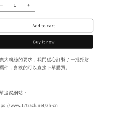
Decrease
Increase
quantity
quantity
for
for
Add to cart
招
招
财
财
猫
猫
Buy it now
摆
摆
件
件
廣大粉絲的要求，我門從心訂製了一批招財
擺件，喜歡的可以直接下單購買。
單追蹤網站：
tps://www.17track.net/zh-cn