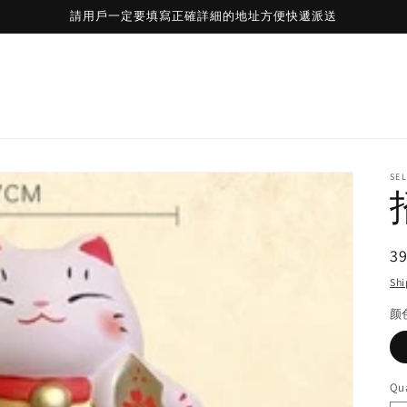
請用戶一定要填寫正確詳細的地址方便快遞派送
SE
R
3
pr
Shi
颜
Qua