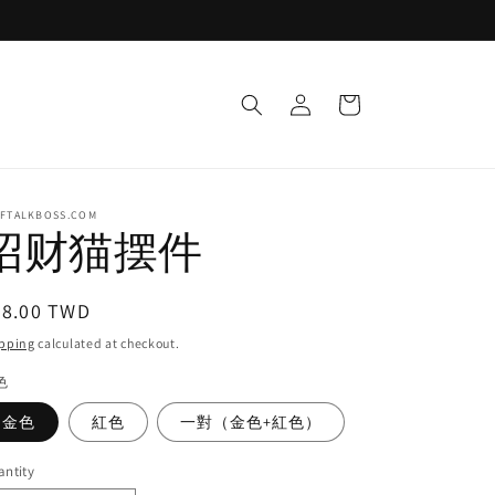
Log
Cart
in
LFTALKBOSS.COM
招财猫摆件
egular
98.00 TWD
ice
pping
calculated at checkout.
色
金色
紅色
一對（金色+紅色）
ntity