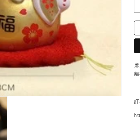
應
貓
訂
ht