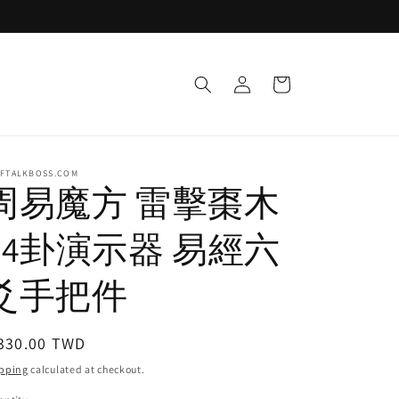
Log
Cart
in
LFTALKBOSS.COM
周易魔方 雷擊棗木
64卦演示器 易經六
爻手把件
egular
,330.00 TWD
ice
pping
calculated at checkout.