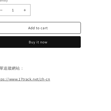
ntity
Decrease
Increase
quantity
quantity
for
for
Add to cart
周
周
易
易
魔
魔
Buy it now
方
方
雷
雷
擊
擊
棗
棗
單追蹤網站：
木
木
64
64
tps://www.17track.net/zh-cn
卦
卦
演
演
示
示
器
器
易
易
經
經