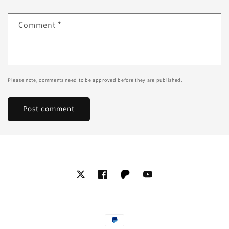
Comment
*
Please note, comments need to be approved before they are published.
Twitter
Facebook
Tumblr
YouTube
Payment