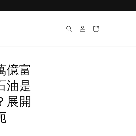
Log
Cart
in
萬億富
石油是
？展開
扼