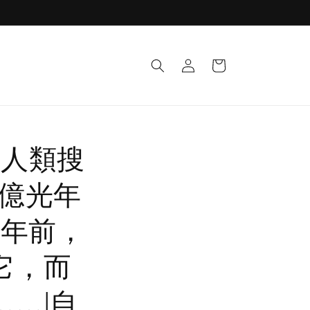
Log
Cart
in
？人類搜
7億光年
0年前，
它，而
…|自