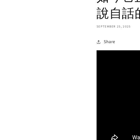
說自話
SEPTEMBER 25, 2025
Share