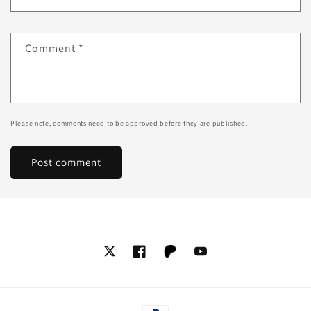
Comment
*
Please note, comments need to be approved before they are published.
Twitter
Facebook
Tumblr
YouTube
Payment